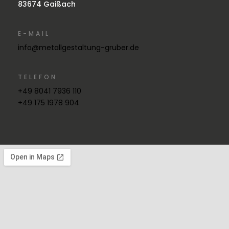
83674 Gaißach
E-MAIL
info@metallgestaltung-gruber.de
TELEFON
+49 8041 7936 110
+49 175 1978 904